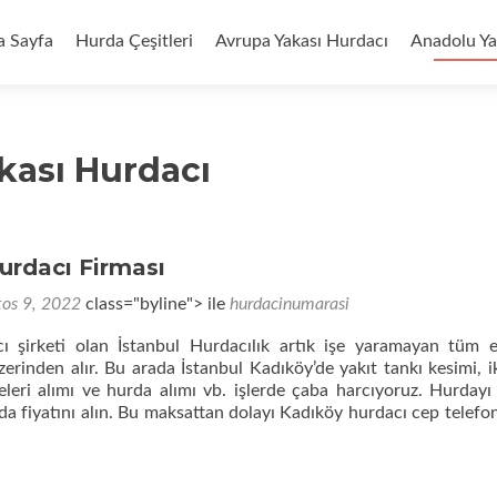
riğe
a Sayfa
Hurda Çeşitleri
Avrupa Yakası Hurdacı
Anadolu Ya
kası Hurdacı
urdacı Firması
tos 9, 2022
class="byline"> ile
hurdacinumarasi
ı şirketi olan İstanbul Hurdacılık artık işe yaramayan tüm e
erinden alır. Bu arada İstanbul Kadıköy’de yakıt tankı kesimi, ik
eri alımı ve hurda alımı vb. işlerde çaba harcıyoruz. Hurdayı
da fiyatını alın. Bu maksattan dolayı Kadıköy hurdacı cep telefo