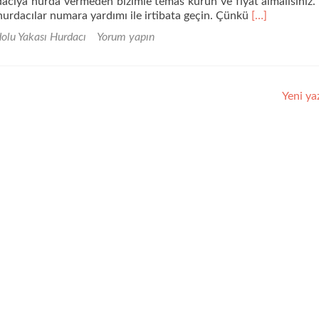
dacıya hurda vermeden bizimle temas kurun ve fiyat almalısınız
Daha
urdacılar numara yardımı ile irtibata geçin. Çünkü
[…]
fazla
olu Yakası Hurdacı
Yorum yapın
okuyunÇekm
Hurdacı
Hurda
Alımı
Yeni ya