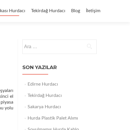
kası Hurdacı
Tekirdağ Hurdacı
Blog
İletişim
Arama:
SON YAZILAR
Edirne Hurdacı
şyaları
Tekirdağ Hurdacı
inci el
 piyasa
Sakarya Hurdacı
nu yolu
Hurda Plastik Palet Alımı
Soyulmamış Hurda Kablo