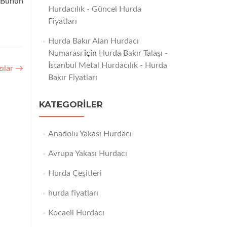
. Bunun
Hurdacılık - Güncel Hurda
Fiyatları
eköy
Hurda Bakır Alan Hurdacı
Numarası
için
Hurda Bakır Talaşı -
İstanbul Metal Hurdacılık - Hurda
zılar
→
Bakır Fiyatları
KATEGORILER
Anadolu Yakası Hurdacı
Avrupa Yakası Hurdacı
Hurda Çeşitleri
hurda fiyatları
Kocaeli Hurdacı