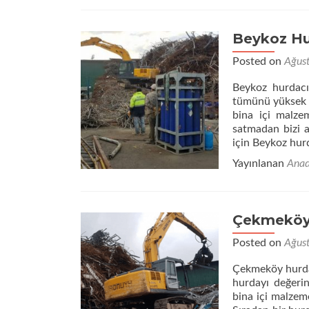
Hurdacı
Firması
Beykoz Hu
Posted on
Ağus
Beykoz hurdacı
tümünü yüksek f
bina içi malze
satmadan bizi a
için Beykoz hurd
Yayınlanan
Anad
Çekmeköy 
Posted on
Ağus
Çekmeköy hurda
hurdayı değeri
bina içi malzem