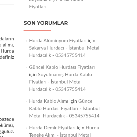
Fiyatları
SON YORUMLAR
daların
Hurda Alüminyum Fiyatları
için
 alımı,
Sakarya Hurdacı - İstanbul Metal
 Hurda
Hurdacılık - 05345755414
definiz
Güncel Kablo Hurdası Fiyatları
için
Soyulmamış Hurda Kablo
Fiyatları - İstanbul Metal
Hurdacılık - 05345755414
Hurda Kablo Alımı
için
Güncel
Kablo Hurdası Fiyatları - İstanbul
Metal Hurdacılık - 05345755414
lpazede
sökümü,
Hurda Demir Fiyatları
için
Hurda
şgulüz.
Teneke Alımı - İstanbul Metal