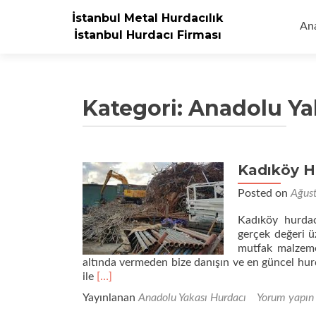
İçe
İstanbul Metal Hurdacılık
geç
An
İstanbul Hurdacı Firması
Kategori:
Anadolu Ya
Kadıköy H
Yazı
dolaşımı
Posted on
Ağus
Kadıköy hurdac
gerçek değeri üz
mutfak malzemel
altında vermeden bize danışın ve en güncel hur
Daha
ile
[…]
fazla
Yayınlanan
Anadolu Yakası Hurdacı
Yorum yapın
okuyunKadıköy