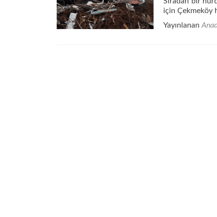
Sıradan bir hur
için Çekmeköy h
Yayınlanan
Anad