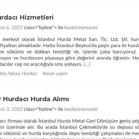
rdacı Hizmetleri
tos 6, 2022
class="byline"> ile
hurdacinumarasi
 merkezi olarak İstanbul Hurda Metal San. Tic. Ltd. Şti. hur
iyattan almaktadır. Hatta İstanbul Beykoz’da peşin para ile hurda
me sökümü ve dükkan temizliği vb. işlerde çaba harcıyoruz.
rayın ve hurdanızın piyasaya göre değerini anında öğrenin. He
Daha
acılar cep no aracılığıyla sms yollayın.
[…]
fazla
olu Yakası Hurdacı
Yorum yapın
okuyunBeykoz
Hurdacı
Hizmetleri
Hurdacı Hurda Alımı
tos 3, 2022
class="byline"> ile
hurdacinumarasi
cı firması olarak İstanbul Hurda Metal Geri Dönüşüm geniş ye
nin üzerinde alır. Bu arada İstanbul Çekmeköy’de su deposu 
e sökümü ve hurda karşılığında depo temizliği çalışmaları ile me